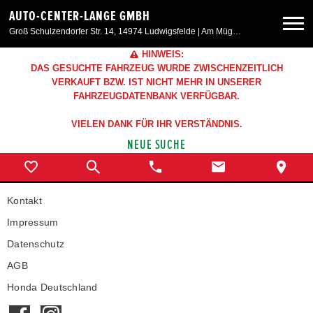
AUTO-CENTER-LANGE GMBH
Groß Schulzendorfer Str. 14, 14974 Ludwigsfelde | Am Müggelpark 45, 15537 Gosen
HINWEIS:
Neuwagen
DAS GESUCHTE FAHRZEUG WURDE ZWISCHENZEITLICH
VERKAUFT BZW. IST NICHT MEHR IN UNSERER
FAHRZEUGDATENBANK VERFÜGBAR.
Gebrauchtwagen
VIELEN DANK FÜR IHR VERSTÄNDNIS.
NEUE SUCHE
Angebote
Service & Zubehör
Kontakt
Impressum
Unser Autohaus
Datenschutz
AGB
Weitere Marken
Honda Deutschland