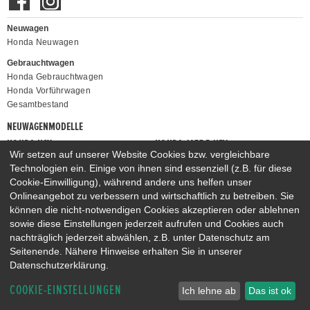
Neuwagen
Honda Neuwagen
Gebrauchtwagen
Honda Gebrauchtwagen
Honda Vorführwagen
Gesamtbestand
NEUWAGENMODELLE
HONDA NSX
HONDA JAZZ E:HEV
Wir setzen auf unserer Website Cookies bzw. vergleichbare
HONDA CIVIC E:HEV
HONDA PRELUDE E:HEV
Technologien ein. Einige von ihnen sind essenziell (z.B. für diese
HONDA HR-V E:HEV
HONDA ZR-V E:HEV
Cookie-Einwilligung), während andere uns helfen unser
Onlineangebot zu verbessern und wirtschaftlich zu betreiben. Sie
HONDA CR-V E:HEV & E:PHEV
können die nicht-notwendigen Cookies akzeptieren oder ablehnen
sowie diese Einstellungen jederzeit aufrufen und Cookies auch
nachträglich jederzeit abwählen, z.B. unter Datenschutz am
Seitenende. Nähere Hinweise erhalten Sie in unserer
Datenschutzerklärung.
COOKIE-EINSTELLUNGEN
Ich lehne ab
Das ist ok