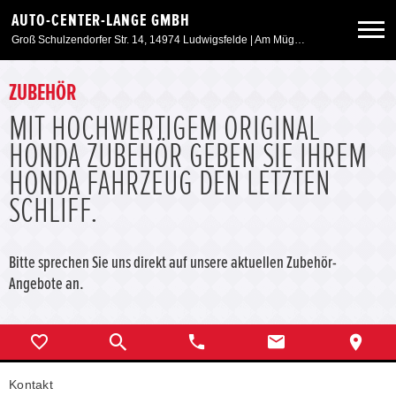
AUTO-CENTER-LANGE GMBH
Groß Schulzendorfer Str. 14, 14974 Ludwigsfelde | Am Müggelpark 45, 15537 Gosen
Neuwagen
ZUBEHÖR
MIT HOCHWERTIGEM ORIGINAL
Gebrauchtwagen
HONDA ZUBEHÖR GEBEN SIE IHREM
HONDA FAHRZEUG DEN LETZTEN
Angebote
SCHLIFF.
Service & Zubehör
Bitte sprechen Sie uns direkt auf unsere aktuellen Zubehör-
Angebote an.
Unser Autohaus
Weitere Marken
Kontakt