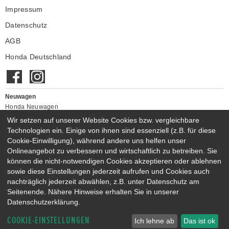
Impressum
Datenschutz
AGB
Honda Deutschland
Neuwagen
Honda Neuwagen
Wir setzen auf unserer Website Cookies bzw. vergleichbare
Gebrauchtwagen
Technologien ein. Einige von ihnen sind essenziell (z.B. für diese
Honda Gebrauchtwagen
Cookie-Einwilligung), während andere uns helfen unser
Honda Vorführwagen
Onlineangebot zu verbessern und wirtschaftlich zu betreiben. Sie
Gesamtbestand
können die nicht-notwendigen Cookies akzeptieren oder ablehnen
NEUWAGENMODELLE
sowie diese Einstellungen jederzeit aufrufen und Cookies auch
nachträglich jederzeit abwählen, z.B. unter Datenschutz am
HONDA NSX
HONDA JAZZ E:HEV
Seitenende. Nähere Hinweise erhalten Sie in unserer
HONDA CIVIC E:HEV
HONDA PRELUDE E:HEV
Datenschutzerklärung.
HONDA HR-V E:HEV
HONDA ZR-V E:HEV
COOKIE-EINSTELLUNGEN
HONDA CR-V E:HEV & E:PHEV
Ich lehne ab
Das ist ok