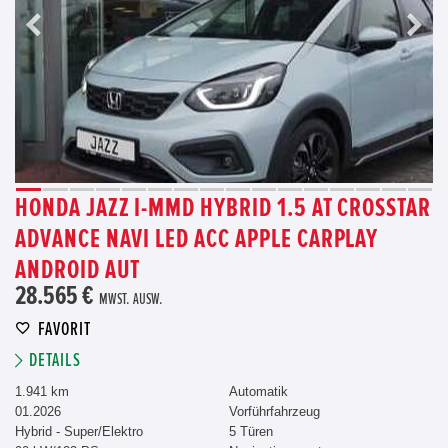
HONDA JAZZ I-MMD HYBRID 1.5 AT CROSSTAR
ADVANCE NAVI LED ACC APPLE CARPLAY
ANDROID AUT
28.565 €
MWST. AUSW.
FAVORIT
DETAILS
1.941 km
Automatik
01.2026
Vorführfahrzeug
Hybrid - Super/Elektro
5 Türen