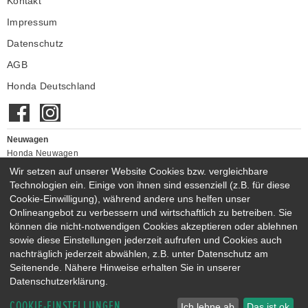
Kontakt
Impressum
Datenschutz
AGB
Honda Deutschland
Neuwagen
Honda Neuwagen
Wir setzen auf unserer Website Cookies bzw. vergleichbare
Gebrauchtwagen
Technologien ein. Einige von ihnen sind essenziell (z.B. für diese
Honda Gebrauchtwagen
Cookie-Einwilligung), während andere uns helfen unser
Honda Vorführwagen
Onlineangebot zu verbessern und wirtschaftlich zu betreiben. Sie
Gesamtbestand
können die nicht-notwendigen Cookies akzeptieren oder ablehnen
NEUWAGENMODELLE
sowie diese Einstellungen jederzeit aufrufen und Cookies auch
nachträglich jederzeit abwählen, z.B. unter Datenschutz am
HONDA NSX
HONDA JAZZ E:HEV
Seitenende. Nähere Hinweise erhalten Sie in unserer
HONDA CIVIC E:HEV
HONDA PRELUDE E:HEV
Datenschutzerklärung.
HONDA HR-V E:HEV
HONDA ZR-V E:HEV
COOKIE-EINSTELLUNGEN
HONDA CR-V E:HEV & E:PHEV
Ich lehne ab
Das ist ok