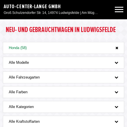
AUTO-CENTER-LANGE GMBH
Groß Schulzendorfer Str. 14, 14974 Ludwigsfelde | Am Müggelpark 45, 15537 Gosen
Neuwagen
NEU- UND GEBRAUCHTWAGEN IN LUDWIGSFELDE
Gebrauchtwagen
Honda (58)
Angebote
Alle Modelle
Alle Fahrzeugarten
Service & Zubehör
Alle Farben
Unser Autohaus
Alle Kategorien
Weitere Marken
Alle Kraftstoffarten