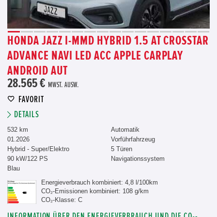
HONDA JAZZ I-MMD HYBRID 1.5 AT CROSSTAR
ADVANCE NAVI LED ACC APPLE CARPLAY
ANDROID AUT
28.565 €
MWST. AUSW.
FAVORIT
DETAILS
532 km
Automatik
01.2026
Vorführfahrzeug
Hybrid - Super/Elektro
5 Türen
90 kW/122 PS
Navigationssystem
Blau
Energieverbrauch kombiniert: 4,8 l/100km
CO₂-Emissionen kombiniert: 108 g/km
CO₂-Klasse: C
INFORMATION ÜBER DEN ENERGIEVERBRAUCH UND DIE CO₂-