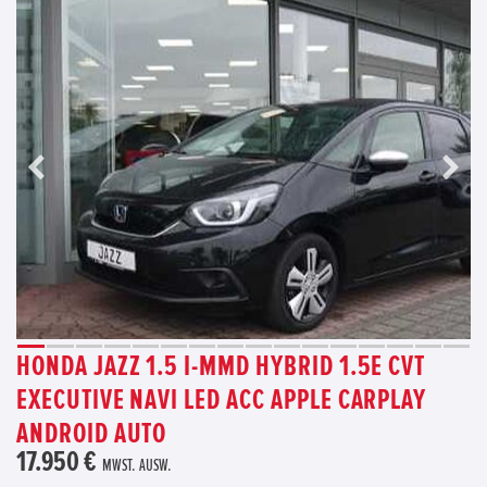
HONDA JAZZ 1.5 I-MMD HYBRID 1.5E CVT
EXECUTIVE NAVI LED ACC APPLE CARPLAY
ANDROID AUTO
17.950 €
MWST. AUSW.