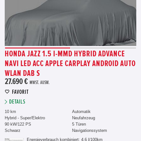
HONDA JAZZ 1.5 I-MMD HYBRID ADVANCE
NAVI LED ACC APPLE CARPLAY ANDROID AUTO
WLAN DAB S
27.690 €
MWST. AUSW.
FAVORIT
DETAILS
10 km
Automatik
Hybrid - Super/Elektro
Neufahrzeug
90 kW/122 PS
5 Türen
Schwarz
Navigationssystem
Energieverbrauch kombiniert: 4,6 l/100km