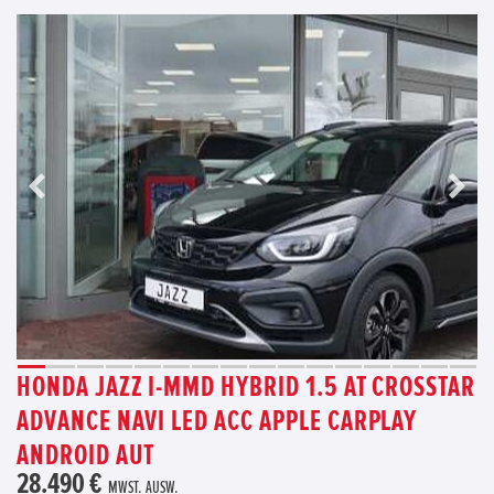
HONDA JAZZ I-MMD HYBRID 1.5 AT CROSSTAR
ADVANCE NAVI LED ACC APPLE CARPLAY
ANDROID AUT
28.490 €
MWST. AUSW.