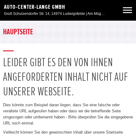
AUTO-CENTER-LANGE GMBH
Groß Schulzendorfer Str. 14, 14974 Ludwigsfelde | Am Müggelpark 45, 15537 Gosen
Neuwagen
HAUPTSEITE
Gebrauchtwagen
LEIDER GIBT ES DEN VON IHNEN
Angebote
ANGEFORDERTEN INHALT NICHT AUF
Service & Zubehör
UNSERER WEBSEITE.
Unser Autohaus
Dies könnte zum Beispiel daran liegen, dass Sie eine falsche oder
veraltete URL aufgerufen haben oder dass wir die betreffende Seite
umgezogen oder umbenannt haben - Bitte überprüfen Sie die eingegebene
Weitere Marken
URL noch einmal.
Vielleicht können Sie den gewünschten Inhalt über unsere Startseite