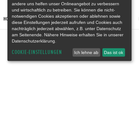
andere uns helfen unser Onlineangebot zu verbessern
und wirtschaftlich zu betreiben. Sie können die nicht-
notwendigen Cookies akzeptieren oder ablehnen sowie
HONDA PRELUDE E:HEV
HONDA HR-V E:HEV
HONDA ZR-V E:HEV
diese Einstellungen jederzeit aufrufen und Cookies auch
nachträglich jederzeit abwählen, z.B. unter Datenschutz
am Seitenende. Nähere Hinweise erhalten Sie in unserer
Datenschutzerklärung.
COOKIE-EINSTELLUNGEN
Ich lehne ab
Das ist ok