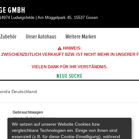
NGE GMBH
 14974 Ludwigsfelde | Am Müggelpark 45, 15537 Gosen
& Zubehör
Unser Autohaus
Weitere Marken
HINWEIS:
ZWISCHENZEITLICH VERKAUFT BZW. IST NICHT MEHR IN UNSERER
VIELEN DANK FÜR IHR VERSTÄNDNIS.
NEUE SUCHE
onda Deutschland
Gebrauchtwagen
Honda Gebrauchtwagen
Wir setzen auf unserer Website Cookies bzw.
Honda Vorführwagen
vergleichbare Technologien ein. Einige von ihnen sind
Gesamtbestand
essenziell (z.B. für diese Cookie-Einwilligung), während