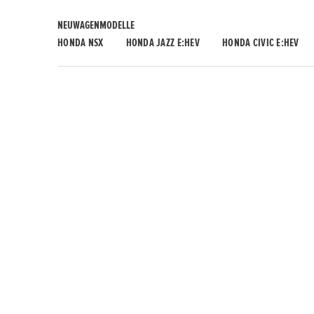
NEUWAGENMODELLE
HONDA NSX
HONDA JAZZ E:HEV
HONDA CIVIC E:HEV