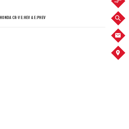
F
HONDA CR-V E:HEV & E:PHEV
F
K
S